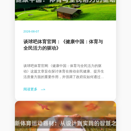
2026-08-07
谈球吧体育官网：《健康中国：体育与
全民活力的驱动》
谈球吧体育官网:《健康中国：体育与全民活力的驱
动》这篇文章旨在探讨体育在推动全民健康、提升生
活质量方面的重要作用，并强调了政府应如何通过政
策和措施来促进全民健身运动的发展
阅读更多