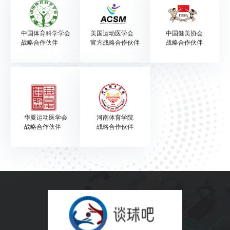
中国体育科学学会
美国运动医学会
中国健美协会
战略合作伙伴
官方战略合作伙伴
战略合作伙伴
华夏运动医学会
河南体育学院
战略合作伙伴
战略合作伙伴