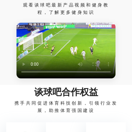
观看谈球吧最新产品视频和健身教
程，了解更多健身知识
谈球吧合作权益
携手共同促进体育科技创新，引领行业发
展，助推体育强国建设