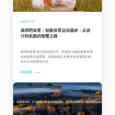
2026-07-30
谈球吧体育：创新体育运动器材：从设
计到实践的智慧之路
谈球吧体育:在21世纪的今天，科技的飞速发展和全球
化的趋势日益明显，科技创新正在逐步改变着我们的
生活方式和思维方式
阅读更多