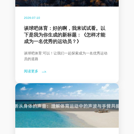
2026-07-10
谈球吧体育：好的啊，我来试试看。以
下是我为你生成的新标题：《怎样才能
成为一名优秀的运动员？》
谈球吧体育:可以！让我们一起探索成为一名优秀运动
员的道路
阅读更多