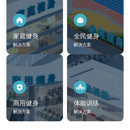
家庭健身
全民健身
解决方案
解决方案
商用健身
体能训练
解决方案
解决方案