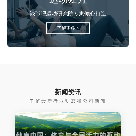
谈球吧运动研究院专家倾心打造
了解更多 >
新闻资讯
了解最新行业动态和公司新闻