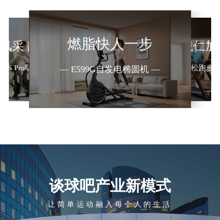
燃脂快人一步
风采 静享骑趣
跟着贾俄仁加
— E9马拉松跑步机
A5-S Pro动感单车 —
— E599G自发电椭圆机 —
谈球吧产业新模式
让简单运动融入每个人的生活