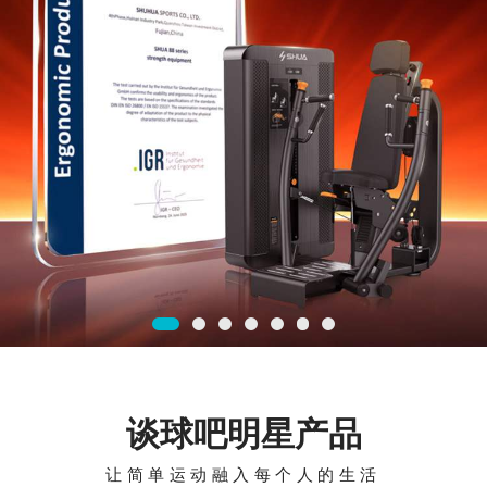
谈球吧明星产品
让简单运动融入每个人的生活