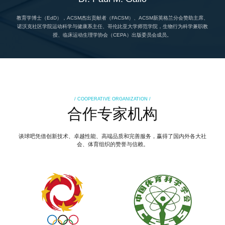
教育学博士（EdD），ACSM杰出贡献者（FACSM）、ACSM新英格兰分会赞助主席、
诺沃克社区学院运动科学与健康系主任、哥伦比亚大学师范学院，生物行为科学兼职教
授、临床运动生理学协会（CEPA）出版委员会成员。
/ COOPERATIVE ORGANIZATION /
合作专家机构
谈球吧凭借创新技术、卓越性能、高端品质和完善服务，赢得了国内外各大社
会、体育组织的赞誉与信赖。